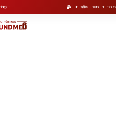
ringen
info@raimund-mess.d